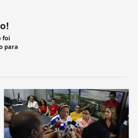
o!
 foi
xo para