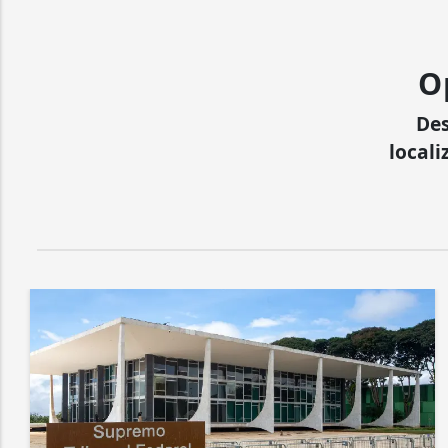
O
Des
locali