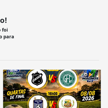
o!
 foi
xo para