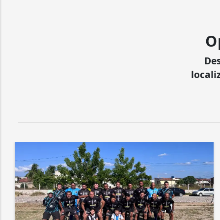
O
Des
locali