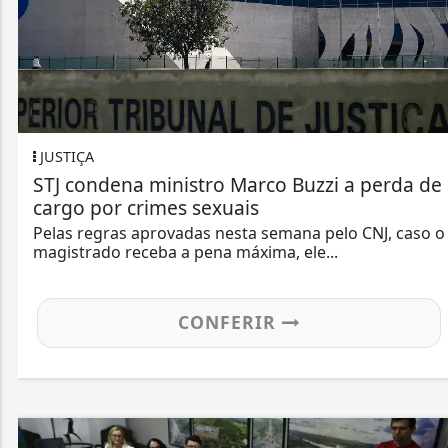
Just
camp
Asséd
posiç
IÇA
 condena ministro Marco Buzzi a perda de
o por crimes sexuais
s regras aprovadas nesta semana pelo CNJ, caso o
strado receba a pena máxima, ele...
POLÍ
CONFERIR
Lei 
carg
Texto
fisca