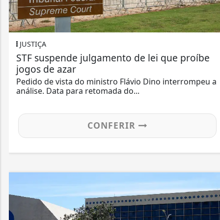
IÇA
POLÍ
 suspende julgamento de lei que proíbe
Fede
s de azar
cand
do de vista do ministro Flávio Dino interrompeu a
Os pa
ise. Data para retomada do...
quand
CONFERIR
JUST