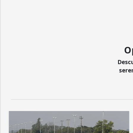
O
Desc
sere