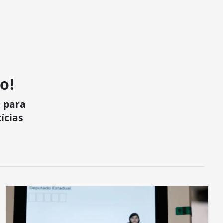
o!
 para
ícias