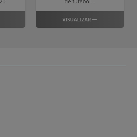
-20
de futebol...
VISUALIZAR