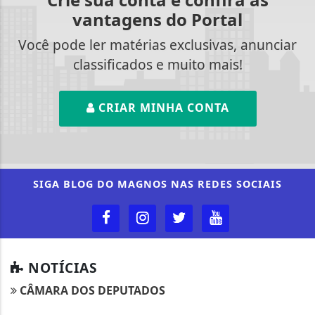
vantagens do Portal
Você pode ler matérias exclusivas, anunciar
classificados e muito mais!
CRIAR MINHA CONTA
SIGA
BLOG DO MAGNOS
NAS REDES SOCIAIS
NOTÍCIAS
Termos de Uso e Privacidade
CÂMARA DOS DEPUTADOS
Esse site utiliza cookies para melhorar sua
experiência de navegação. Ao continuar o acesso,