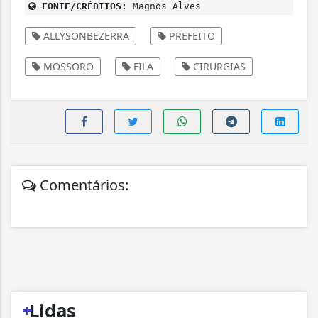
FONTE/CRÉDITOS:
Magnos Alves
ALLYSONBEZERRA
PREFEITO
MOSSORO
FILA
CIRURGIAS
Comentários:
+
Lidas