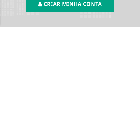
CRIAR MINHA CONTA
CLICANDO AQUI
PROSSEGUIR
SIGA
BLOG DO MAGNOS
NAS REDES SOCIAIS
NOTÍCIAS
CÂMARA DOS DEPUTADOS
CIDADES
CONTEÚDO PATROCINADO
DIREITOS HUMANOS
ECONOMIA