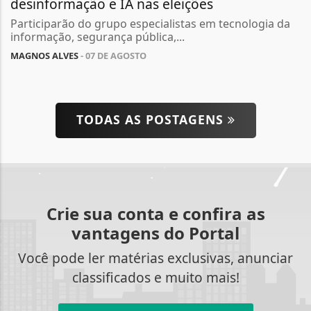
desinformação e IA nas eleições
Participarão do grupo especialistas em tecnologia da
informação, segurança pública,...
MAGNOS ALVES
- 07 DE AGOSTO
TODAS AS POSTAGENS
Crie sua conta e confira as
Termos de Uso e Privacidade
vantagens do Portal
Esse site utiliza cookies para melhorar sua
Você pode ler matérias exclusivas, anunciar
experiência de navegação. Ao continuar o acesso,
classificados e muito mais!
entendemos que você concorda com nossos Termos
de Uso e Privacidade.
PARA MAIS INFORMAÇÕES,
ACESSE NOSSOS TERMOS