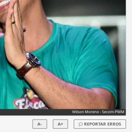
Wilson Moreno - Secom-PMM
A-
A+
REPORTAR ERROS