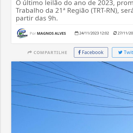
O último leilão do ano de 2023, pro
Trabalho da 21ª Região (TRT-RN), será
partir das 9h.
24/11/2023 12:02
27/11/20
Por
MAGNOS ALVES
Facebook
Twit
COMPARTILHE