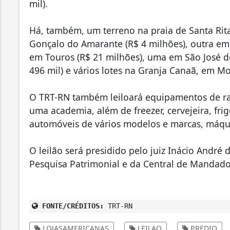
mil).
Há, também, um terreno na praia de Santa Rit
Gonçalo do Amarante (R$ 4 milhões), outra em 
em Touros (R$ 21 milhões), uma em São José do
496 mil) e vários lotes na Granja Canaã, em Mo
O TRT-RN também leiloará equipamentos de raio 
uma academia, além de freezer, cervejeira, fri
automóveis de vários modelos e marcas, máquin
O leilão será presidido pelo juiz Inácio Andr
Pesquisa Patrimonial e da Central de Mandad
FONTE/CRÉDITOS:
TRT-RN
LOJASAMERICANAS
LEILAO
PREDIO