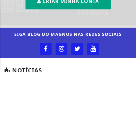
CRIAR MINHA CONTA
Termos de Uso e Privacidade
Esse site utiliza cookies para melhorar sua
experiência de navegação. Ao continuar o acesso,
entendemos que você concorda com nossos Termos
SIGA
BLOG DO MAGNOS
NAS REDES SOCIAIS
de Uso e Privacidade.
PARA MAIS INFORMAÇÕES,
ACESSE NOSSOS TERMOS
CLICANDO AQUI
PROSSEGUIR
NOTÍCIAS
CÂMARA DOS DEPUTADOS
CIDADES
CONTEÚDO PATROCINADO
DIREITOS HUMANOS
ECONOMIA