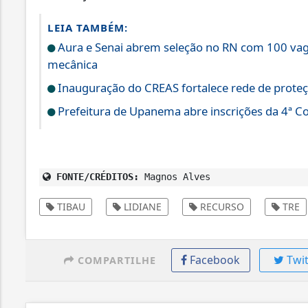
LEIA TAMBÉM:
Aura e Senai abrem seleção no RN com 100 vagas
mecânica
Inauguração do CREAS fortalece rede de prote
Prefeitura de Upanema abre inscrições da 4ª C
FONTE/CRÉDITOS:
Magnos Alves
TIBAU
LIDIANE
RECURSO
TRE
Facebook
Twit
COMPARTILHE