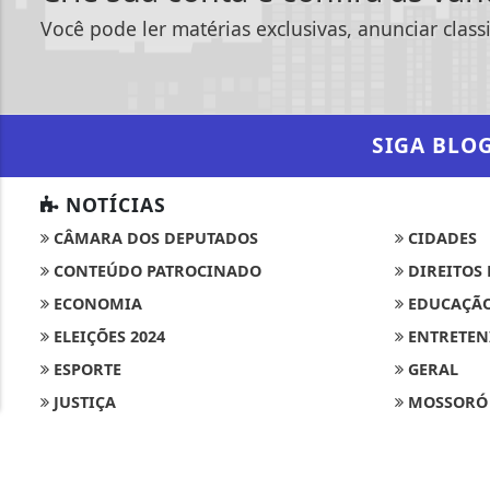
Você pode ler matérias exclusivas, anunciar class
SIGA
BLO
NOTÍCIAS
CÂMARA DOS DEPUTADOS
CIDADES
CONTEÚDO PATROCINADO
DIREITOS
Termos de Uso e Privacidade
ECONOMIA
EDUCAÇÃ
Esse site utiliza cookies para melhorar sua
ELEIÇÕES 2024
ENTRETEN
concorda com nossos Termos de Uso e Priva
ESPORTE
GERAL
PARA MAIS INFORMAÇÕES,
ACESSE NOSSOS TERMOS C
JUSTIÇA
MOSSORÓ
MUNDO
POLÍCIA
POLÍTICA
SAÚDE