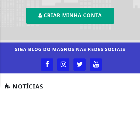
CRIAR MINHA CONTA
Termos de Uso e Privacidade
Esse site utiliza cookies para melhorar sua
experiência de navegação. Ao continuar o acesso,
entendemos que você concorda com nossos Termos
SIGA
BLOG DO MAGNOS
NAS REDES SOCIAIS
de Uso e Privacidade.
PARA MAIS INFORMAÇÕES,
ACESSE NOSSOS TERMOS
CLICANDO AQUI
PROSSEGUIR
NOTÍCIAS
CÂMARA DOS DEPUTADOS
CIDADES
CONTEÚDO PATROCINADO
DIREITOS HUMANOS