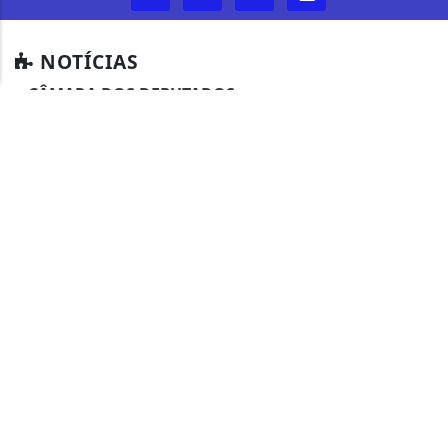
PARA MAIS INFORMAÇÕES,
ACESSE NOSSOS TERMOS
CLICANDO AQUI
PROSSEGUIR
NOTÍCIAS
CÂMARA DOS DEPUTADOS
CIDADES
CONTEÚDO PATROCINADO
DIREITOS HUMANOS
ECONOMIA
EDUCAÇÃO
ELEIÇÕES 2024
ENTRETENIMENTO
ESPORTE