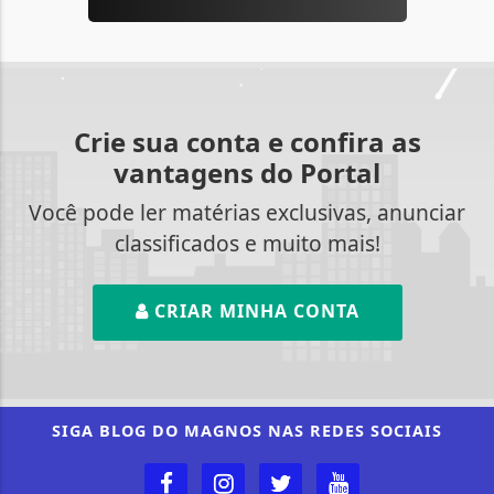
Crie sua conta e confira as
vantagens do Portal
Você pode ler matérias exclusivas, anunciar
classificados e muito mais!
CRIAR MINHA CONTA
Termos de Uso e Privacidade
Esse site utiliza cookies para melhorar sua
experiência de navegação. Ao continuar o acesso,
SIGA
BLOG DO MAGNOS
NAS REDES SOCIAIS
entendemos que você concorda com nossos Termos
de Uso e Privacidade.