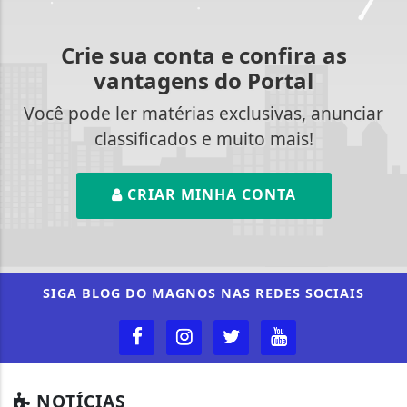
Crie sua conta e confira as
vantagens do Portal
Você pode ler matérias exclusivas, anunciar
classificados e muito mais!
CRIAR MINHA CONTA
Termos de Uso e Privacidade
Esse site utiliza cookies para melhorar sua
experiência de navegação. Ao continuar o acesso,
SIGA
BLOG DO MAGNOS
NAS REDES SOCIAIS
entendemos que você concorda com nossos Termos
de Uso e Privacidade.
PARA MAIS INFORMAÇÕES,
ACESSE NOSSOS TERMOS
CLICANDO AQUI
PROSSEGUIR
NOTÍCIAS