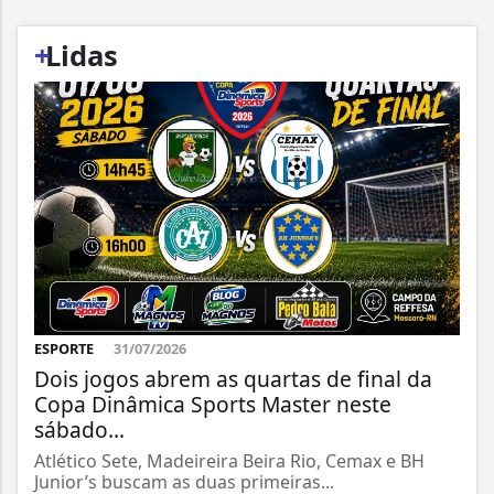
+
Lidas
ESPORTE
31/07/2026
Dois jogos abrem as quartas de final da
Copa Dinâmica Sports Master neste
sábado...
Atlético Sete, Madeireira Beira Rio, Cemax e BH
Junior’s buscam as duas primeiras...