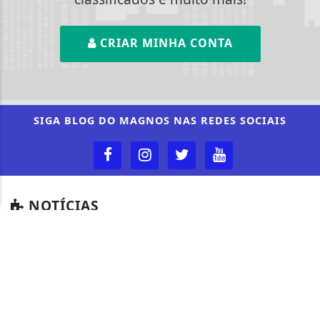
CRIAR MINHA CONTA
Termos de Uso e Privacidade
Esse site utiliza cookies para melhorar sua
experiência de navegação. Ao continuar o acesso,
entendemos que você concorda com nossos Termos
SIGA
BLOG DO MAGNOS
NAS REDES SOCIAIS
de Uso e Privacidade.
PARA MAIS INFORMAÇÕES,
ACESSE NOSSOS TERMOS
CLICANDO AQUI
PROSSEGUIR
NOTÍCIAS
CÂMARA DOS DEPUTADOS
CIDADES
CONTEÚDO PATROCINADO