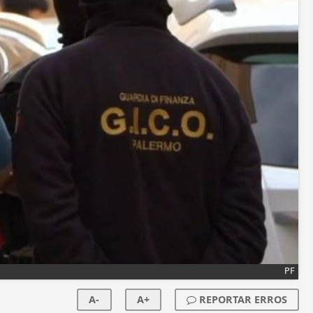
PF
A-
A+
REPORTAR ERROS