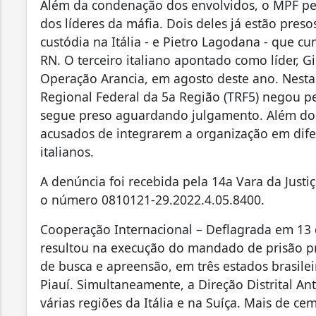
Além da condenação dos envolvidos, o MPF ped
dos líderes da máfia. Dois deles já estão pres
custódia na Itália - e Pietro Lagodana - que c
RN. O terceiro italiano apontado como líder, G
Operação Arancia, em agosto deste ano. Nesta 
Regional Federal da 5a Região (TRF5) negou 
segue preso aguardando julgamento. Além dos 
acusados de integrarem a organização em dife
italianos.
A denúncia foi recebida pela 14a Vara da Justi
o número 0810121-29.2022.4.05.8400.
Cooperação Internacional – Deflagrada em 13 
resultou na execução do mandado de prisão p
de busca e apreensão, em três estados brasile
Piauí. Simultaneamente, a Direção Distrital 
várias regiões da Itália e na Suíça. Mais de ce