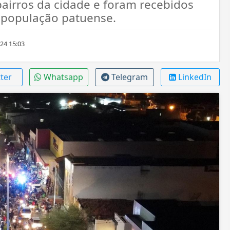
airros da cidade e foram recebidos
 população patuense.
24 15:03
ter
Whatsapp
Telegram
LinkedIn