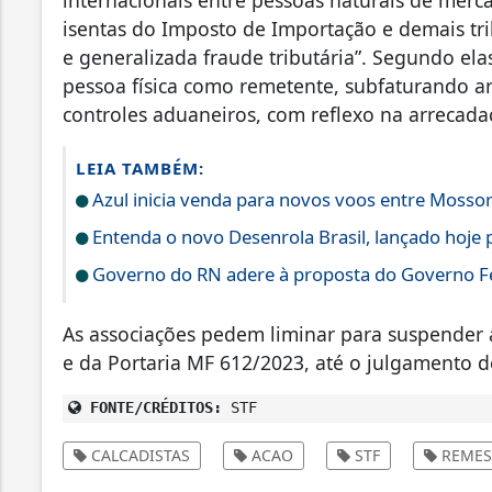
internacionais entre pessoas naturais de mer
isentas do Imposto de Importação e demais tri
e generalizada fraude tributária”. Segundo ela
pessoa física como remetente, subfaturando ar
controles aduaneiros, com reflexo na arrecada
LEIA TAMBÉM:
Azul inicia venda para novos voos entre Mossor
Entenda o novo Desenrola Brasil, lançado hoje 
Governo do RN adere à proposta do Governo Fed
As associações pedem liminar para suspender a
e da Portaria MF 612/2023, até o julgamento d
FONTE/CRÉDITOS:
STF
CALCADISTAS
ACAO
STF
REMES