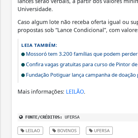
lances serão verbais, a partir dos valores mín
Universidade.
Caso algum lote não receba oferta igual ou supe
propostas sob “Lance Condicional”, com valor
LEIA TAMBÉM:
Mossoró tem 3.200 famílias que podem perder T
Confira vagas gratuitas para curso de Pintor 
Fundação Potiguar lança campanha de doação p
Mais informações:
LEILÃO
.
FONTE/CRÉDITOS:
UFERSA
LEILAO
BOVINOS
UFERSA