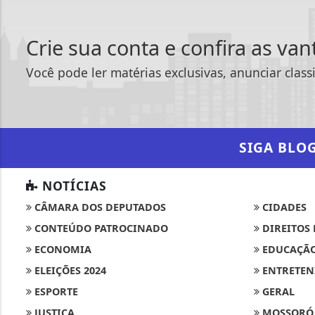
Crie sua conta e confira as va
Você pode ler matérias exclusivas, anunciar class
SIGA
BLO
NOTÍCIAS
CÂMARA DOS DEPUTADOS
CIDADES
CONTEÚDO PATROCINADO
DIREITOS
Termos de Uso e Privacidade
ECONOMIA
EDUCAÇÃ
Esse site utiliza cookies para melhorar sua
ELEIÇÕES 2024
ENTRETEN
concorda com nossos Termos de Uso e Priva
ESPORTE
GERAL
PARA MAIS INFORMAÇÕES,
ACESSE NOSSOS TERMOS C
JUSTIÇA
MOSSORÓ