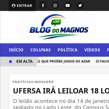
ENTRAR
INÍCIO
COLUNAS
POLÍTICA
VÍDEOS
EM ALTA
ULGAMENTO DE LEI QUE PROÍBE JOGOS DE AZAR
FACHIN: 
NOTÍCIAS/MOSSORÓ
UFERSA IRÁ LEILOAR 18 L
O leilão acontece no dia 14 de janeir
sediado no Lado Leste, do Campus 