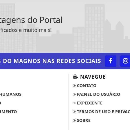
ntagens do Portal
ificados e muito mais!
G DO MAGNOS
NAS REDES SOCIAIS
NAVEGUE
CONTATO
 HUMANOS
PAINEL DO USUÁRIO
O
EXPEDIENTE
 experiência de navegação. Ao continuar o acesso, e
IMENTO
TERMOS DE USO E PRIVA
cidade.
SOBRE
LICANDO AQUI