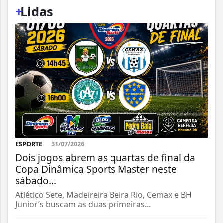
+
Lidas
ESPORTE
31/07/2026
Dois jogos abrem as quartas de final da
Copa Dinâmica Sports Master neste
sábado...
Atlético Sete, Madeireira Beira Rio, Cemax e BH
Junior’s buscam as duas primeiras...