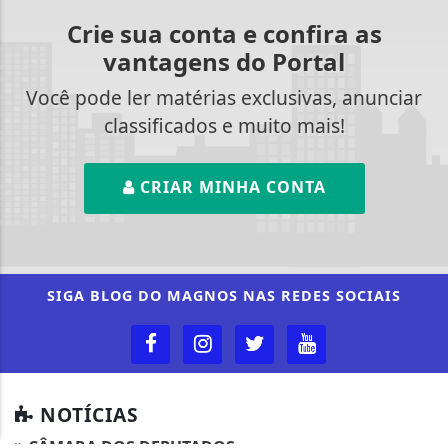
Crie sua conta e confira as
vantagens do Portal
Você pode ler matérias exclusivas, anunciar
classificados e muito mais!
CRIAR MINHA CONTA
Termos de Uso e Privacidade
Esse site utiliza cookies para melhorar sua
experiência de navegação. Ao continuar o acesso,
SIGA
BLOG DO MAGNOS
NAS REDES SOCIAIS
entendemos que você concorda com nossos Termos
de Uso e Privacidade.
PARA MAIS INFORMAÇÕES,
ACESSE NOSSOS TERMOS
CLICANDO AQUI
PROSSEGUIR
NOTÍCIAS
CÂMARA DOS DEPUTADOS