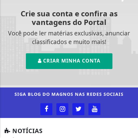
Crie sua conta e confira as
vantagens do Portal
Você pode ler matérias exclusivas, anunciar
classificados e muito mais!
CRIAR MINHA CONTA
Termos de Uso e Privacidade
Esse site utiliza cookies para melhorar sua
experiência de navegação. Ao continuar o acesso,
SIGA
BLOG DO MAGNOS
NAS REDES SOCIAIS
entendemos que você concorda com nossos Termos
de Uso e Privacidade.
PARA MAIS INFORMAÇÕES,
ACESSE NOSSOS TERMOS
CLICANDO AQUI
PROSSEGUIR
NOTÍCIAS