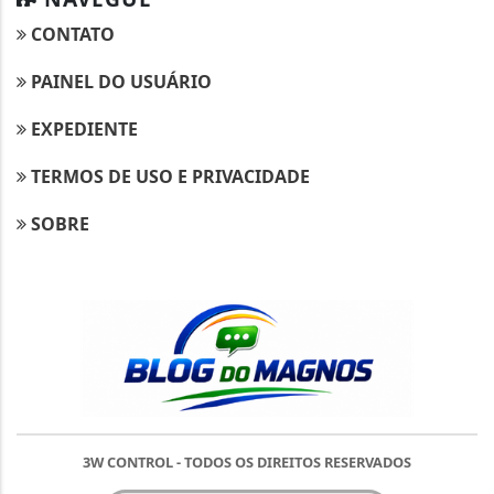
CONTATO
PAINEL DO USUÁRIO
EXPEDIENTE
TERMOS DE USO E PRIVACIDADE
SOBRE
Termos de Uso e Privacidade
Esse site utiliza cookies para melhorar sua
experiência de navegação. Ao continuar o acesso,
entendemos que você concorda com nossos Termos
de Uso e Privacidade.
PARA MAIS INFORMAÇÕES,
ACESSE NOSSOS TERMOS
3W CONTROL - TODOS OS DIREITOS RESERVADOS
CLICANDO AQUI