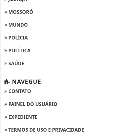
MOSSORÓ
MUNDO
POLÍCIA
POLÍTICA
SAÚDE
NAVEGUE
CONTATO
PAINEL DO USUÁRIO
Termos de Uso e Privacidade
Esse site utiliza cookies para melhorar sua
EXPEDIENTE
experiência de navegação. Ao continuar o acesso,
entendemos que você concorda com nossos Termos
TERMOS DE USO E PRIVACIDADE