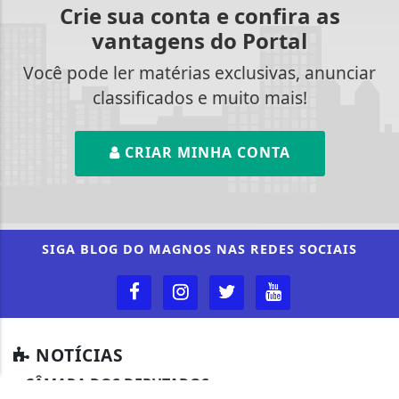
Crie sua conta e confira as
vantagens do Portal
Você pode ler matérias exclusivas, anunciar
classificados e muito mais!
CRIAR MINHA CONTA
Termos de Uso e Privacidade
Esse site utiliza cookies para melhorar sua
experiência de navegação. Ao continuar o acesso,
SIGA
BLOG DO MAGNOS
NAS REDES SOCIAIS
entendemos que você concorda com nossos Termos
de Uso e Privacidade.
PARA MAIS INFORMAÇÕES,
ACESSE NOSSOS TERMOS
CLICANDO AQUI
PROSSEGUIR
NOTÍCIAS
CÂMARA DOS DEPUTADOS