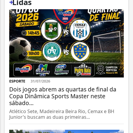
+
Lidas
ESPORTE
31/07/2026
Dois jogos abrem as quartas de final da
Copa Dinâmica Sports Master neste
sábado...
Atlético Sete, Madeireira Beira Rio, Cemax e BH
Junior’s buscam as duas primeiras...