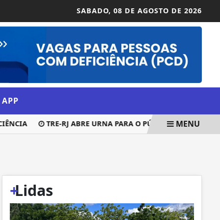
SABADO,
08 DE AGOSTO DE 2026
 APP
MENU
NCIA
TRE-RJ ABRE URNA PARA O PÚBLICO E DEFENDE SE
+
Lidas