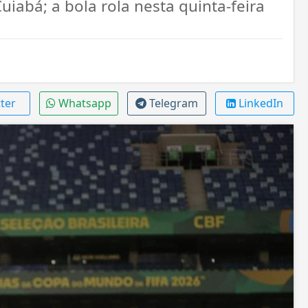
uiabá; a bola rola nesta quinta-feira
ter
Whatsapp
Telegram
LinkedIn