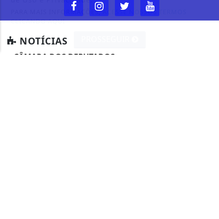
PARA MAIS INFORMAÇÕES,
ACESSE NOSSOS TERMOS
CLICANDO AQUI
PROSSEGUIR
NOTÍCIAS
CÂMARA DOS DEPUTADOS
CIDADES
CONTEÚDO PATROCINADO
DIREITOS HUMANOS
ECONOMIA
EDUCAÇÃO
ELEIÇÕES 2024
ENTRETENIMENTO