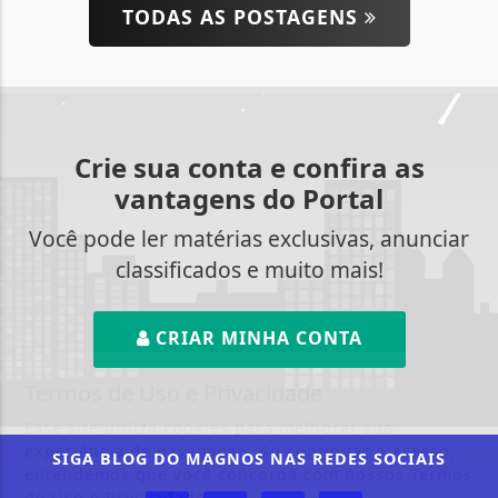
TODAS AS POSTAGENS
Crie sua conta e confira as
vantagens do Portal
Você pode ler matérias exclusivas, anunciar
classificados e muito mais!
CRIAR MINHA CONTA
Termos de Uso e Privacidade
Esse site utiliza cookies para melhorar sua
experiência de navegação. Ao continuar o acesso,
SIGA
BLOG DO MAGNOS
NAS REDES SOCIAIS
entendemos que você concorda com nossos Termos
de Uso e Privacidade.