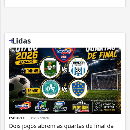
+
Lidas
ESPORTE
31/07/2026
Dois jogos abrem as quartas de final da