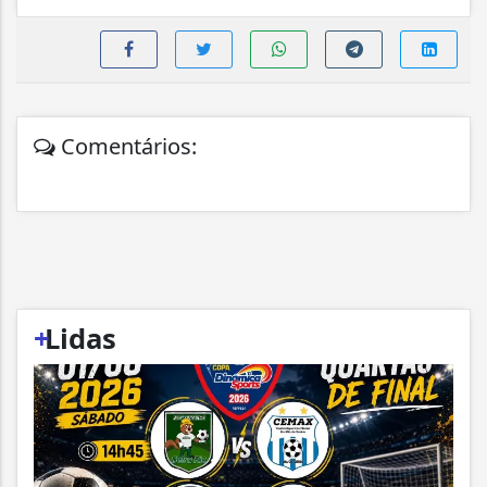
Comentários:
+
Lidas