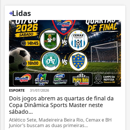
+
Lidas
ESPORTE
31/07/2026
Dois jogos abrem as quartas de final da
Copa Dinâmica Sports Master neste
sábado...
Atlético Sete, Madeireira Beira Rio, Cemax e BH
Junior’s buscam as duas primeiras...