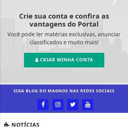
Crie sua conta e confira as
vantagens do Portal
Você pode ler matérias exclusivas, anunciar
classificados e muito mais!
CRIAR MINHA CONTA
Termos de Uso e Privacidade
Esse site utiliza cookies para melhorar sua
experiência de navegação. Ao continuar o acesso,
entendemos que você concorda com nossos Termos
SIGA
BLOG DO MAGNOS
NAS REDES SOCIAIS
de Uso e Privacidade.
PARA MAIS INFORMAÇÕES,
ACESSE NOSSOS TERMOS
CLICANDO AQUI
PROSSEGUIR
NOTÍCIAS