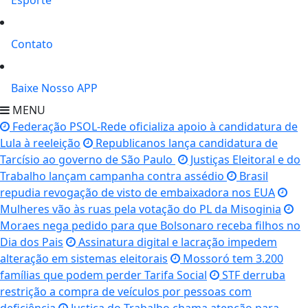
Esporte
Contato
Baixe Nosso APP
MENU
Federação PSOL-Rede oficializa apoio à candidatura de
Lula à reeleição
Republicanos lança candidatura de
Tarcísio ao governo de São Paulo
Justiças Eleitoral e do
Trabalho lançam campanha contra assédio
Brasil
repudia revogação de visto de embaixadora nos EUA
Mulheres vão às ruas pela votação do PL da Misoginia
Moraes nega pedido para que Bolsonaro receba filhos no
Dia dos Pais
Assinatura digital e lacração impedem
alteração em sistemas eleitorais
Mossoró tem 3.200
famílias que podem perder Tarifa Social
STF derruba
restrição a compra de veículos por pessoas com