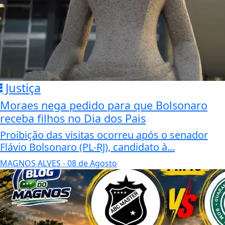
Justiça
Moraes nega pedido para que Bolsonaro
receba filhos no Dia dos Pais
Proibição das visitas ocorreu após o senador
Flávio Bolsonaro (PL-RJ), candidato à...
MAGNOS ALVES
- 08 de Agosto