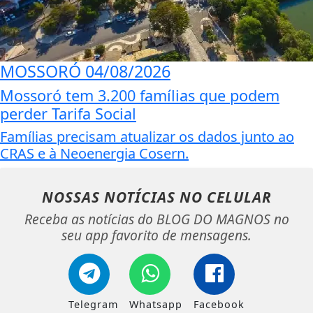
MOSSORÓ
04/08/2026
Mossoró tem 3.200 famílias que podem
perder Tarifa Social
Famílias precisam atualizar os dados junto ao
CRAS e à Neoenergia Cosern.
NOSSAS NOTÍCIAS
NO CELULAR
Receba as notícias do BLOG DO MAGNOS no
seu app favorito de mensagens.
Telegram
Whatsapp
Facebook