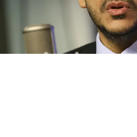
Esse site utiliza cookies para melhorar sua
experiência de navegação. Ao continuar o acesso,
entendemos que você concorda com nossos Termos
de Uso e Privacidade.
PARA MAIS INFORMAÇÕES,
ACESSE NOSSOS TERMOS
CLICANDO AQUI
PROSSEGUIR
Justiça
AGU pedirá na Justiça a retirada do Discord
do ar
No dia 22 de julho, uma adolescente cometeu
suicídio ao vivo em uma transmissão na rede...
MAGNOS ALVES
- 07 de Agosto