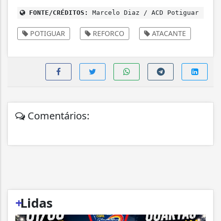
FONTE/CRÉDITOS:
Marcelo Diaz / ACD Potiguar
POTIGUAR
REFORCO
ATACANTE
Comentários:
+
Lidas