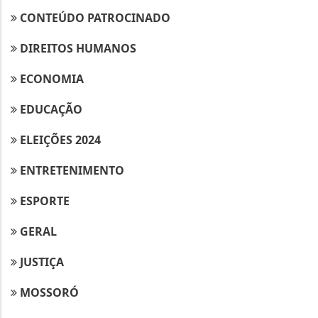
CONTEÚDO PATROCINADO
DIREITOS HUMANOS
ECONOMIA
EDUCAÇÃO
ELEIÇÕES 2024
ENTRETENIMENTO
ESPORTE
GERAL
Termos de Uso e Privacidade
Esse site utiliza cookies para melhorar sua
JUSTIÇA
experiência de navegação. Ao continuar o acesso,
entendemos que você concorda com nossos Termos
MOSSORÓ
de Uso e Privacidade.