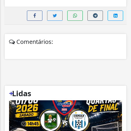
Comentários:
+
Lidas