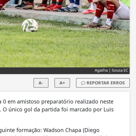
Agatha | Sousa EC
A-
A+
REPORTAR ERROS
a 0 em amistoso preparatório realizado neste
 O único gol da partida foi marcado por Luis
seguinte formação: Wadson Chapa (Diego