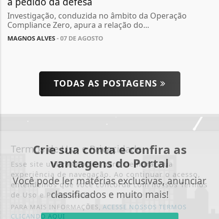
a pedido da defesa
Investigação, conduzida no âmbito da Operação
Compliance Zero, apura a relação do...
MAGNOS ALVES
- 07 DE AGOSTO
TODAS AS POSTAGENS
Crie sua conta e confira as
Termos de Uso e Privacidade
vantagens do Portal
Esse site utiliza cookies para melhorar sua
experiência de navegação. Ao continuar o acesso,
Você pode ler matérias exclusivas, anunciar
entendemos que você concorda com nossos Termos
classificados e muito mais!
de Uso e Privacidade.
PARA MAIS INFORMAÇÕES,
ACESSE NOSSOS TERMOS
CLICANDO AQUI