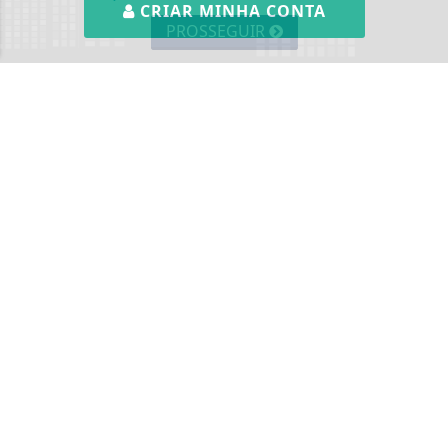
CRIAR MINHA CONTA
PROSSEGUIR
SIGA
BLOG DO MAGNOS
NAS REDES SOCIAIS
NOTÍCIAS
CÂMARA DOS DEPUTADOS
CIDADES
CONTEÚDO PATROCINADO
DIREITOS HUMANOS
ECONOMIA