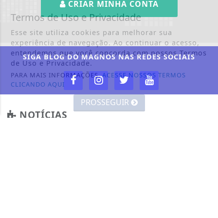
CRIAR MINHA CONTA
Termos de Uso e Privacidade
Esse site utiliza cookies para melhorar sua
experiência de navegação. Ao continuar o acesso,
entendemos que você concorda com nossos Termos
SIGA
BLOG DO MAGNOS
NAS REDES SOCIAIS
de Uso e Privacidade.
PARA MAIS INFORMAÇÕES,
ACESSE NOSSOS TERMOS
CLICANDO AQUI
PROSSEGUIR
NOTÍCIAS
CÂMARA DOS DEPUTADOS
CIDADES
CONTEÚDO PATROCINADO
DIREITOS HUMANOS
ECONOMIA