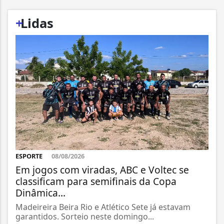
+
Lidas
ESPORTE
08/08/2026
Em jogos com viradas, ABC e Voltec se
classificam para semifinais da Copa
Dinâmica...
Madeireira Beira Rio e Atlético Sete já estavam
garantidos. Sorteio neste domingo...