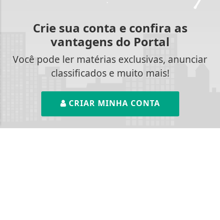
Crie sua conta e confira as
Termos de Uso e Privacidade
vantagens do Portal
Esse site utiliza cookies para melhorar sua
experiência de navegação. Ao continuar o acesso,
Você pode ler matérias exclusivas, anunciar
entendemos que você concorda com nossos Termos
classificados e muito mais!
de Uso e Privacidade.
PARA MAIS INFORMAÇÕES,
ACESSE NOSSOS TERMOS
CLICANDO AQUI
CRIAR MINHA CONTA
PROSSEGUIR
SIGA
BLOG DO MAGNOS
NAS REDES SOCIAIS
NOTÍCIAS