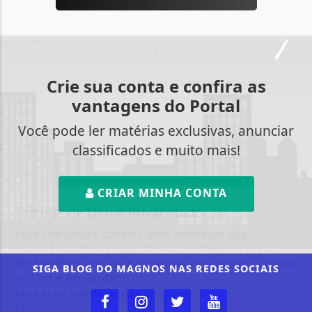
Crie sua conta e confira as
vantagens do Portal
Você pode ler matérias exclusivas, anunciar
classificados e muito mais!
CRIAR MINHA CONTA
Termos de Uso e Privacidade
Esse site utiliza cookies para melhorar sua
experiência de navegação. Ao continuar o acesso,
entendemos que você concorda com nossos Termos
SIGA
BLOG DO MAGNOS
NAS REDES SOCIAIS
de Uso e Privacidade.
PARA MAIS INFORMAÇÕES,
ACESSE NOSSOS TERMOS
CLICANDO AQUI