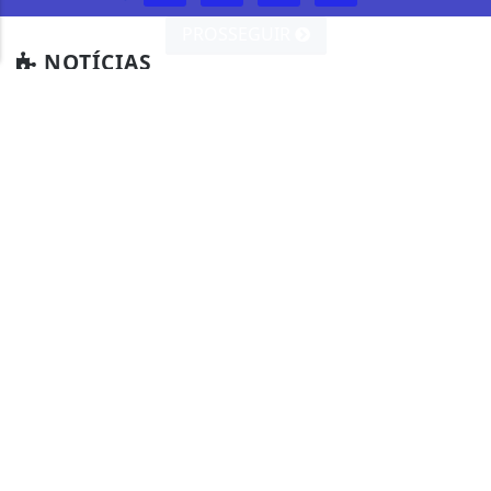
PROSSEGUIR
NOTÍCIAS
CÂMARA DOS DEPUTADOS
CIDADES
CONTEÚDO PATROCINADO
DIREITOS HUMANOS
ECONOMIA
EDUCAÇÃO
ELEIÇÕES 2024
ENTRETENIMENTO
ESPORTE